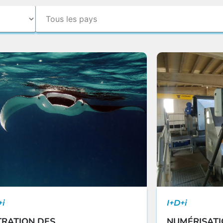
+i
I+D+i
TRATION DES
NUMÉRISATIO