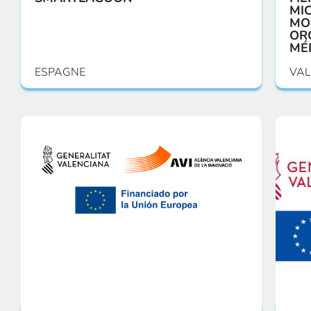
MI
MO
OR
MÉ
ESPAGNE
VAL