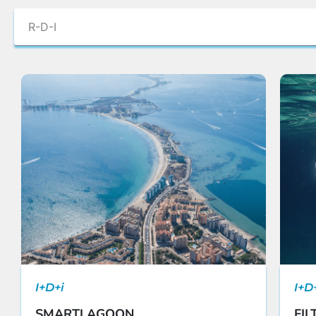
I+D+i
I+D
SMARTLAGOON
FIL