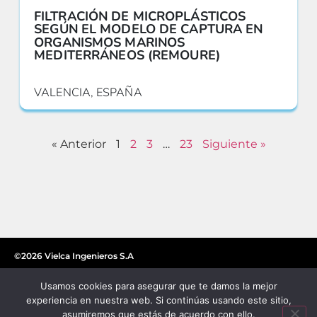
FILTRACIÓN DE MICROPLÁSTICOS
SEGÚN EL MODELO DE CAPTURA EN
ORGANISMOS MARINOS
MEDITERRÁNEOS (REMOURE)
VALENCIA, ESPAÑA
« Anterior
1
2
3
…
23
Siguiente »
©2026 Vielca Ingenieros S.A
Usamos cookies para asegurar que te damos la mejor
experiencia en nuestra web. Si continúas usando este sitio,
asumiremos que estás de acuerdo con ello.