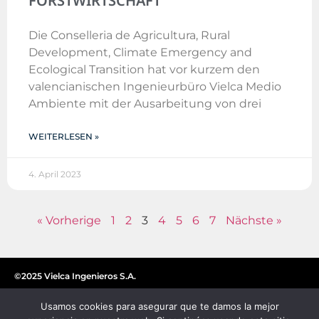
FORSTWIRTSCHAFT
Die Conselleria de Agricultura, Rural
Development, Climate Emergency and
Ecological Transition hat vor kurzem den
valencianischen Ingenieurbüro Vielca Medio
Ambiente mit der Ausarbeitung von drei
WEITERLESEN »
4. April 2023
« Vorherige
1
2
3
4
5
6
7
Nächste »
©2025 Vielca Ingenieros S.A.
Usamos cookies para asegurar que te damos la mejor