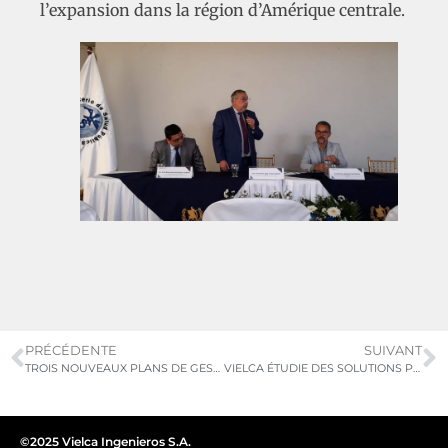
l’expansion dans la région d’Amérique centrale.
PRÉCÉDENTE
SUIVANT
TROIS NOUVEAUX PLANS DE GESTION DES RESSOURCES FORESTIÈRES ONT ÉTÉ ATTRIBUÉS
VIELCA ÉTUDIE DES SOLUTIONS POUR ATTÉNUER LES NUISANCES CAUSÉES AUX VOISINS DES STATIONS DE FACULTATS, XÀTIVA, COLÓN OU ÁNGEL GUIMERÁ
©2025 Vielca Ingenieros S.A.