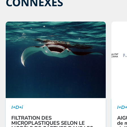
CONNEXES
I+D+i
I+D+
FILTRATION DES
AIG
MICROPLASTIQUES SELON LE
de m