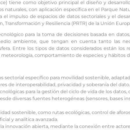
e) tiene como objetivo principal el diseño y desarroll
 naturales, con aplicación específica en el Parque Natur
a el impulso de espacios de datos sectoriales y el desar
ión, Transformación y Resiliencia (PRTR) de la Unión Europ
nológico para la toma de decisiones basada en datos, 
 medio ambiente, que tengan en cuenta tanto las ne
fera. Entre los tipos de datos considerados están los re
s, meteorología, comportamiento de especies y hábitos de
sectorial específico para movilidad sostenible, adaptado
es de interoperabilidad, privacidad y soberanía del dato.
ológicas para la gestión del ciclo de vida de los datos,
desde diversas fuentes heterogéneas (sensores, bases ins
idad sostenible, como rutas ecológicas, control de afor
icial y analítica avanzada.
 la innovación abierta, mediante la conexión entre actor