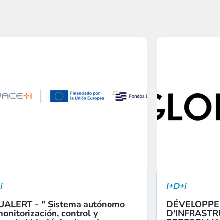
i
I+D+i
UALERT - " Sistema autónomo
DÉVELOPP
onitorización, control y
D'INFRASTR