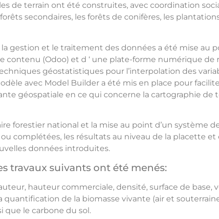
lles de terrain ont été construites, avec coordination soc
forêts secondaires, les forêts de conifères, les plantatio
la gestion et le traitement des données a été mise au po
 de contenu (Odoo) et d ‘ une plate-forme numérique de 
 techniques géostatistiques pour l’interpolation des vari
odèle avec Model Builder a été mis en place pour faciliter 
e géospatiale en ce qui concerne la cartographie de terr
aire forestier national et la mise au point d’un système de
u complétées, les résultats au niveau de la placette et d
velles données introduites.
les travaux suivants ont été menés:
 hauteur, hauteur commerciale, densité, surface de base, 
a quantification de la biomasse vivante (air et souterrain
si que le carbone du sol.