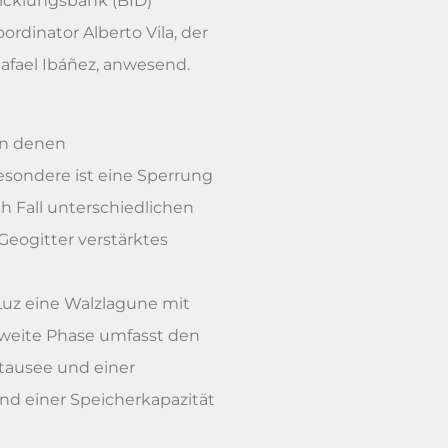
icklungsbank (BID)
ordinator Alberto Vila, der
afael Ibáñez, anwesend.
in denen
esondere ist eine Sperrung
h Fall unterschiedlichen
eogitter verstärktes
 Luz eine Walzlagune mit
zweite Phase umfasst den
Stausee und einer
nd einer Speicherkapazität