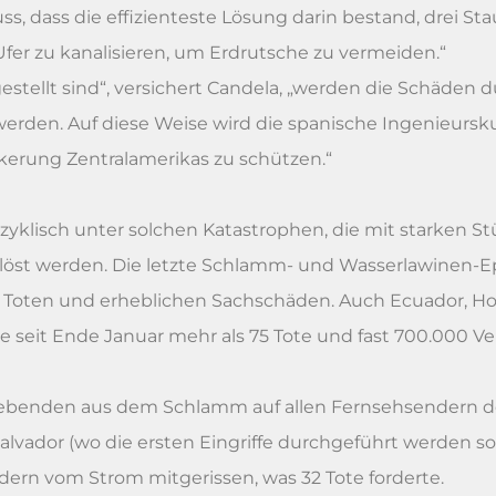
, dass die effizienteste Lösung darin bestand, drei 
fer zu kanalisieren, um Erdrutsche zu vermeiden.“
estellt sind“, versichert Candela, „werden die Schäden 
werden. Auf diese Weise wird die spanische Ingenieursk
erung Zentralamerikas zu schützen.“
zyklisch unter solchen Katastrophen, die mit starken S
löst werden. Die letzte Schlamm- und Wasserlawinen-E
0 Toten und erheblichen Sachschäden. Auch Ecuador, Ho
it Ende Januar mehr als 75 Tote und fast 700.000 Ver
rlebenden aus dem Schlamm auf allen Fernsehsendern d
Salvador (wo die ersten Eingriffe durchgeführt werden 
ern vom Strom mitgerissen, was 32 Tote forderte.