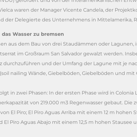
MVDU) gefördert und von der Interamerikanischen Entw
 Vielca waren der Manager Vicente Candela, der Projektko
nd der Delegierte des Unternehmens in Mittelamerika, R
m das Wasser zu bremsen
chen aus dem Bau von drei Staudämmen oder Lagunen, 
serrat im Großraum San Salvador gewalzt werden. Insb
tz durchzuführen und der Umfang der Lagune mit je nac
soil nailing Wände, Giebelböden, Giebelböden und mit G
lgt in zwei Phasen: In der ersten Phase wird in Colonia
herkapazität von 219.000 m3 Regenwasser gebaut. Die 
on El Piro; El Piro Aguas Arriba mit einem 12 m hohen 
d El Piro Aguas Abajo mit einem 12,5 m hohen Stausee u