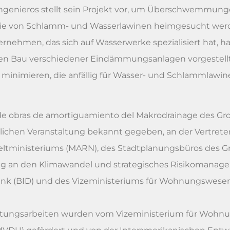
Ingenieros stellt sein Projekt vor, um Überschwemmung
, die von Schlamm- und Wasserlawinen heimgesucht we
ernehmen, das sich auf Wasserwerke spezialisiert hat, h
 den Bau verschiedener Eindämmungsanlagen vorgestellt
imieren, die anfällig für Wasser- und Schlammlawinen
o de obras de amortiguamiento del Makrodrainage des G
ichen Veranstaltung bekannt gegeben, an der Vertreter
eltministeriums (MARN), des Stadtplanungsbüros des G
ung an den Klimawandel und strategisches Risikomanag
ank (BID) und des Vizeministeriums für Wohnungswese
atungsarbeiten wurden vom Vizeministerium für Woh