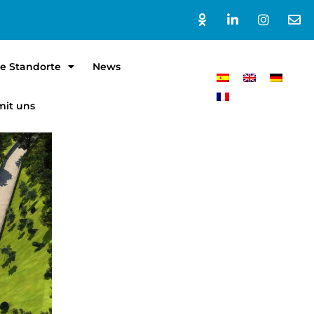
e Standorte
News
mit uns