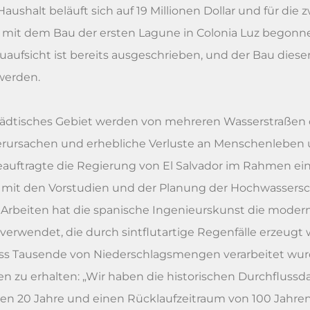
aushalt beläuft sich auf 19 Millionen Dollar und für die 
oll mit dem Bau der ersten Lagune in Colonia Luz begon
aufsicht ist bereits ausgeschrieben, und der Bau dieser 
werden.
städtisches Gebiet werden von mehreren Wasserstraßen 
rsachen und erhebliche Verluste an Menschenleben un
auftragte die Regierung von El Salvador im Rahmen ein
A. mit den Vorstudien und der Planung der Hochwassers
 Arbeiten hat die spanische Ingenieurskunst die mode
wendet, die durch sintflutartige Regenfälle erzeugt 
 dass Tausende von Niederschlagsmengen verarbeitet wu
 zu erhalten: „Wir haben die historischen Durchflussda
en 20 Jahre und einen Rücklaufzeitraum von 100 Jahren 