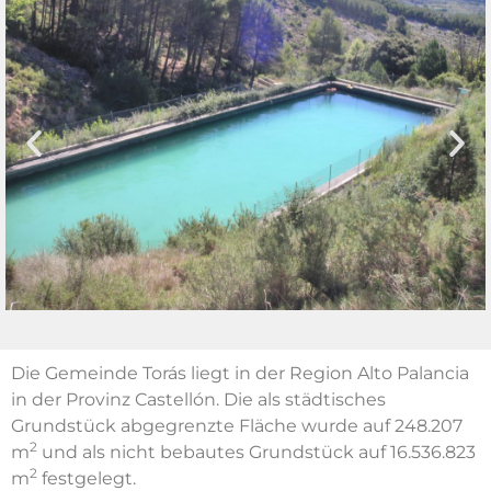
Die Gemeinde Torás liegt in der Region Alto Palancia
in der Provinz Castellón. Die als städtisches
Grundstück abgegrenzte Fläche wurde auf 248.207
2
m
und als nicht bebautes Grundstück auf 16.536.823
2
m
festgelegt.