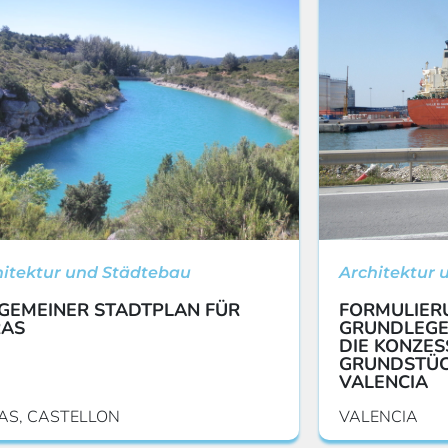
hitektur und Städtebau
Architektur 
GEMEINER STADTPLAN FÜR
FORMULIER
RAS
GRUNDLEGE
DIE KONZES
GRUNDSTÜC
VALENCIA
AS, CASTELLON
VALENCIA