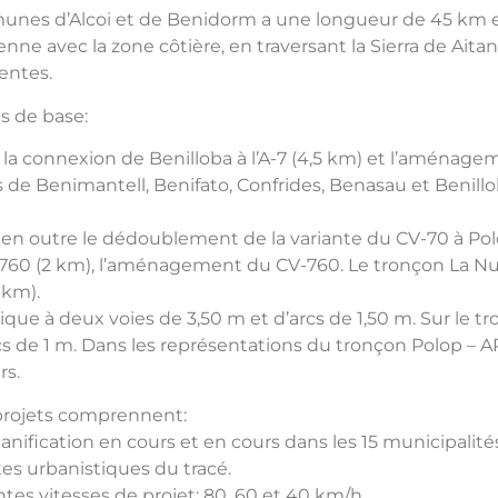
munes d’Alcoi et de Benidorm a une longueur de 45 km et r
e avec la zone côtière, en traversant la Sierra de Aitana.
entes.
s de base:
 la connexion de Benilloba à l’A-7 (4,5 km) et l’aménage
 de Benimantell, Benifato, Confrides, Benasau et Benillo
en outre le dédoublement de la variante du CV-70 à Polop
-760 (2 km), l’aménagement du CV-760. Le tronçon La Nuci
 km).
ique à deux voies de 3,50 m et d’arcs de 1,50 m. Sur le
tr
rcs de 1 m. Dans les représentations du tronçon
Polop – A
rs.
 projets comprennent:
lanification en cours et en cours dans les 15 municipalité
tes urbanistiques du tracé.
ntes vitesses de projet: 80, 60 et 40 km/h.