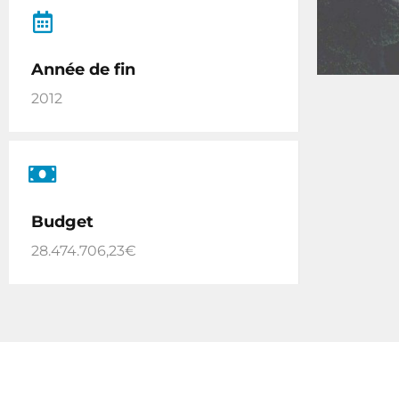
Année de fin
2012
Budget
28.474.706,23€