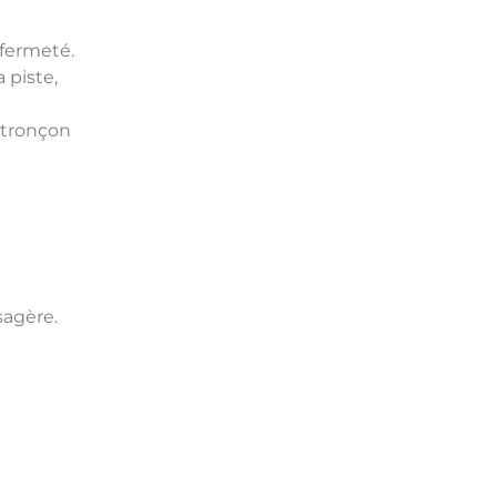
 fermeté.
 piste,
 tronçon
sagère.