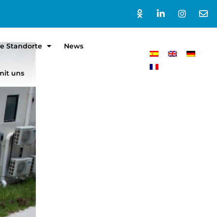
e Standorte
News
mit uns