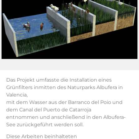
Das Projekt umfasste die Installation eines
Grünfilters inmitten des Naturparks Albufera in
Valencia,
mit dem Wasser aus der Barranco del Poio und
dem Canal del Puerto de Catarroja
entnommen und anschließend in den Albufera-
See zurückgeführt werden soll.
Diese Arbeiten beinhalteten