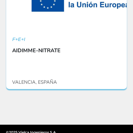
F+E+I
AIDIMME-NITRATE
VALENCIA, ESPAÑA
©2025 Vielca Ingenieros S.A.