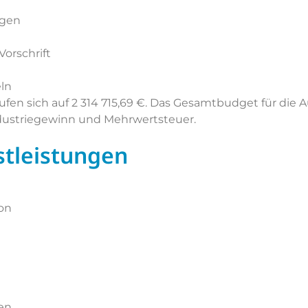
agen
orschrift
ln
ufen sich auf 2 314 715,69 €. Das Gesamtbudget für die 
ndustriegewinn und Mehrwertsteuer.
stleistungen
on
en