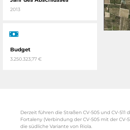
Jahr des Abschlusses
2013
Budget
3.250.323,77 €
Derzeit führen die Straßen CV-505 und CV-511 d
Fortaleny (Verbindung der CV-505 mit der CV-5
die südliche Variante von Riola.