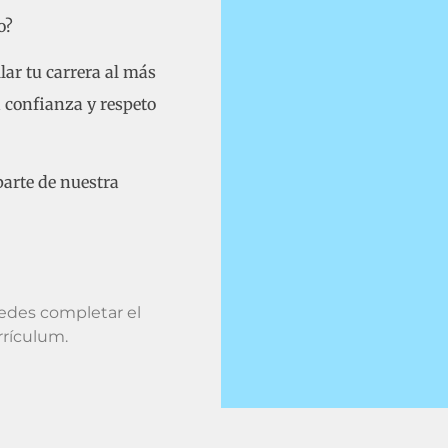
o?
lar tu carrera al más
a confianza y respeto
parte de nuestra
uedes completar el
rrículum.