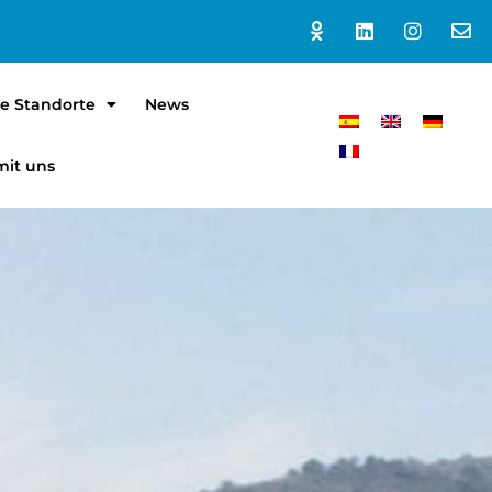
e Standorte
News
mit uns