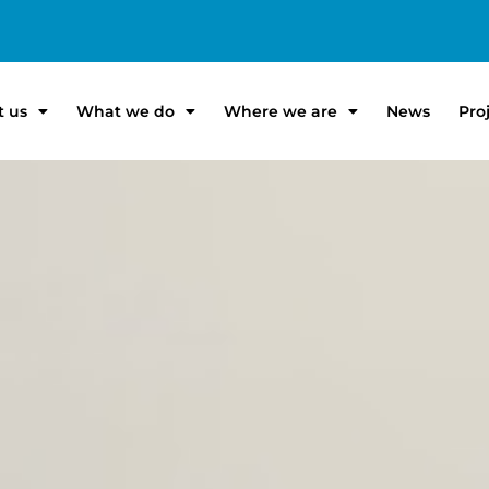
t us
What we do
Where we are
News
Pro