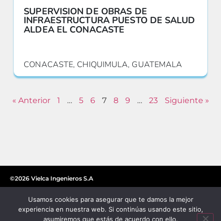
SUPERVISION DE OBRAS DE
INFRAESTRUCTURA PUESTO DE SALUD
ALDEA EL CONACASTE
CONACASTE, CHIQUIMULA, GUATEMALA
« Anterior
1
…
5
6
7
8
9
…
23
Siguiente »
©2026 Vielca Ingenieros S.A
Usamos cookies para asegurar que te damos la mejor
experiencia en nuestra web. Si continúas usando este sitio,
asumiremos que estás de acuerdo con ello.