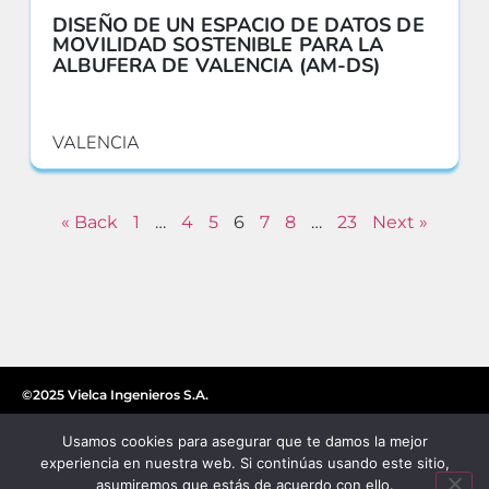
DISEÑO DE UN ESPACIO DE DATOS DE
MOVILIDAD SOSTENIBLE PARA LA
ALBUFERA DE VALENCIA (AM-DS)
VALENCIA
« Back
1
…
4
5
6
7
8
…
23
Next »
©2025 Vielca Ingenieros S.A.
Usamos cookies para asegurar que te damos la mejor
experiencia en nuestra web. Si continúas usando este sitio,
asumiremos que estás de acuerdo con ello.